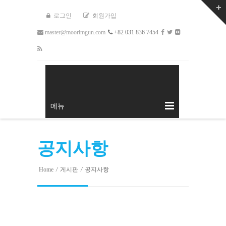
로그인
회원가입
master@moorimgun.com
+82 031 836 7454
메뉴
공지사항
Home
/
게시판
/
공지사항