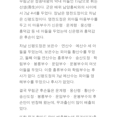
무림군은 정종대왕의 막내 아들인 15남으로 휘는
선생(善生)이다. 군은 배위 남양홍씨와의 사이에
서 2남 4녀를 두었다. 장남은 명천도정이요 차남
은 신평도정이다. 명천도정은 외아들 마용부수를
두고 이 마용부수가 신은령 · 운계령 · 웅산령 ·
흥덕감 등 네 아들을 두었는데 신은령과 흥덕감
은 후손이 없다.
차남 신평도정은 보은수 · 연산수 · 예산수 세 아
들을 두었는데, 보은수는 외아들 황산수를 두었
고, 둘째 아들 연산수는 흥류부수 · 송산도정 · 학
림부수 · 봉릉부수 · 운암부수 · 운봉부수의 여섯
아들을 두었다. 이중 흥류부수와 학림부수는 후
사가 없다. 신평도정의 3남 예산수는 외아들 영
해부수를 두었으나 후사가 없었다.
결국 무림군 후손들은 운계령 · 웅산령 · 황산수 ·
송산도정 · 봉릉부수 · 운암부수 · 운봉부수의 후
손만이 번창해 왔는데, 무과출신이 많이 배출되
었다.