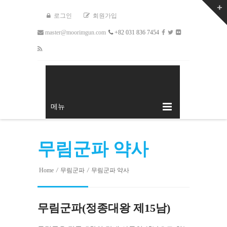
로그인
회원가입
master@moorimgun.com
+82 031 836 7454
메뉴
무림군파 약사
Home
/
무림군파
/
무림군파 약사
무림군파(정종대왕 제15남)