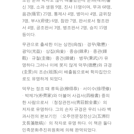
또한 문과 학자도 많이 배출했는데 문과(대과)출
신 3명, 소과 생원 9명, 진사 11명이며, 무과 68명,
음관(蔭官) 25명, 통제사 4명, 병마사 4명, 금위장
3명, 부사(府使) 6명, 참판 7명, 판서로서 형조판
서 4명, 공조판서 3명, 병조판서 2명, 승지 15명
등이다.
무관으로 출세한 이는 상전(尙썮) · 경무(敬懋) ·
광익(光益) · 상집(尙쏯) · 종승(鍾承) · 종관(鍾
觀) · 규철(圭徹) · 종건(鍾健) · 병무(秉武)가 유
명하다.그러나 이에 못지 않게 덕무(德懋)와 규경
(圭景)의 조손(祖孫)이 배출됨으로써 학자집안으
로도 유명하게 되었다.
덕무는 정조 때 류득공(柳得恭) · 서이수(徐理修)
· 박제가(朴齊家)와 더불어 사검서(四檢書) 중의
한 사람으로서 〈청장관전서(靑莊館全書)〉의
저자로 유명하다. 그의 손자 규경은 우리 나라 백
과사전의 본보기인 〈오주연문장전산고(五洲衍
文長箋散稿)〉의 작자로 유명 하다. 이 책은 둘다
민족문화추진위원회에 의해 완역되었다.